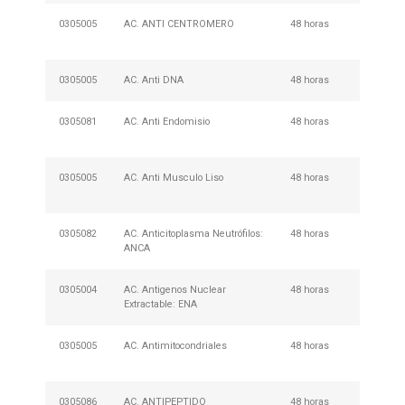
0305005
AC. ANTI CENTROMERO
48 horas
No Req
Prepar
0305005
AC. Anti DNA
48 horas
Requie
0305081
AC. Anti Endomisio
48 horas
No Req
Prepar
0305005
AC. Anti Musculo Liso
48 horas
No Req
Prepar
0305082
AC. Anticitoplasma Neutrófilos:
48 horas
No Req
ANCA
Prepar
0305004
AC. Antigenos Nuclear
48 horas
Requie
Extractable: ENA
0305005
AC. Antimitocondriales
48 horas
No Req
Prepar
0305086
AC. ANTIPEPTIDO
48 horas
No Req