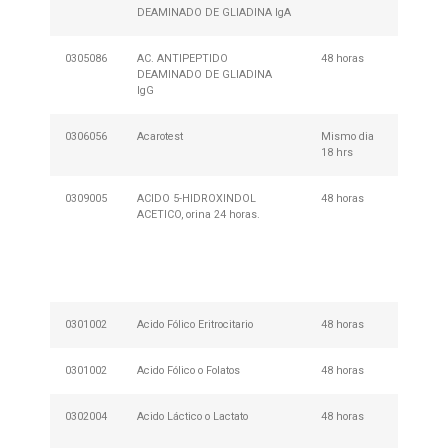
DEAMINADO DE GLIADINA IgA
Prepar
0305086
AC. ANTIPEPTIDO
48 horas
No Req
DEAMINADO DE GLIADINA
Prepar
IgG
0306056
Acarotest
Mismo dia
No Req
18 hrs
Prepar
0309005
ACIDO 5-HIDROXINDOL
48 horas
Descar
ACETICO, orina 24 horas.
retirar 
en cua
nuestr
de Mues
013
0301002
Acido Fólico Eritrocitario
48 horas
Requie
0301002
Acido Fólico o Folatos
48 horas
Requie
0302004
Acido Láctico o Lactato
48 horas
Requie
reposo