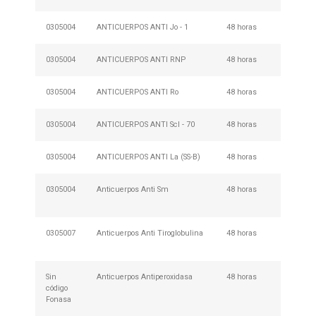
0305004
ANTICUERPOS ANTI Jo - 1
48 horas
Requie
0305004
ANTICUERPOS ANTI RNP
48 horas
Requie
0305004
ANTICUERPOS ANTI Ro
48 horas
Requie
0305004
ANTICUERPOS ANTI Scl - 70
48 horas
Requie
0305004
ANTICUERPOS ANTI La (SS-B)
48 horas
Requie
0305004
Anticuerpos Anti Sm
48 horas
No Req
Prepar
0305007
Anticuerpos Anti Tiroglobulina
48 horas
No Req
Prepar
Sin
Anticuerpos Antiperoxidasa
48 horas
No Req
código
Prepar
Fonasa