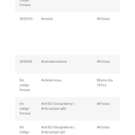
código
Prepar
Fonasa
0302010
Amonio
48 horas
Se requ
de 6 ho
haber r
ejercici
antes d
recolec
muestr
0303003
Androstenediona
48 horas
No Req
Prepar
Sin
Anfetaminas
Mismo dia
No Req
codigo
18 hrs
Prepar
fonasa
Sin
Anti-B2-Glicoproteina I,
48 horas
No Req
código
Anticuerpos IgM
Prepar
Fonasa
Sin
Anti-B2-Glicoproteina I,
48 horas
No Req
código
Anticuerpos IgG
Prepar