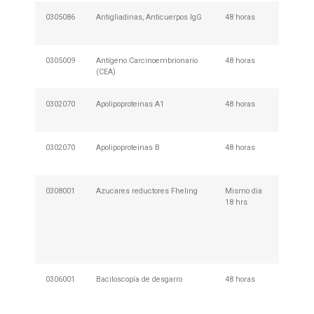
0305086
Antigliadinas, Anticuerpos IgG
48 horas
No Req
Prepar
0305009
Antígeno Carcinoembrionario
48 horas
No Req
(CEA)
Prepar
0302070
Apolipoproteinas A1
48 horas
No Req
Prepar
0302070
Apolipoproteinas B
48 horas
No Req
Prepar
0308001
Azucares reductores Fheling
Mismo dia
Descar
18 hrs
retirar 
en cua
nuestr
de Mues
004
0306001
Baciloscopía de desgarro
48 horas
Descar
retirar 
en cua
nuestr