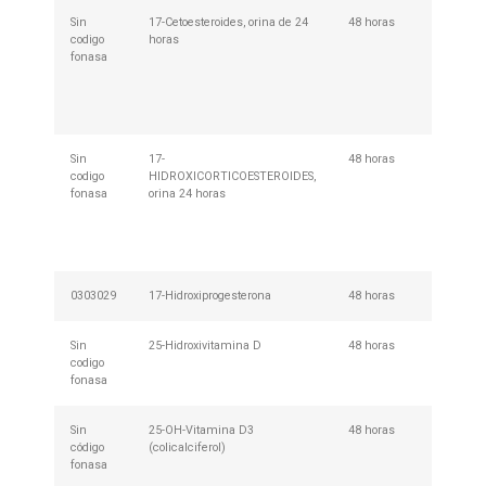
Sin
17-Cetoesteroides, orina de 24
48 horas
Descar
codigo
horas
retirar 
fonasa
en cua
nuestr
de Mues
013
Sin
17-
48 horas
Descar
codigo
HIDROXICORTICOESTEROIDES,
retirar 
fonasa
orina 24 horas
en cua
nuestr
de Mues
013
0303029
17-Hidroxiprogesterona
48 horas
Requie
Sin
25-Hidroxivitamina D
48 horas
Requie
codigo
fonasa
Sin
25-OH-Vitamina D3
48 horas
No Req
código
(colicalciferol)
Prepar
fonasa