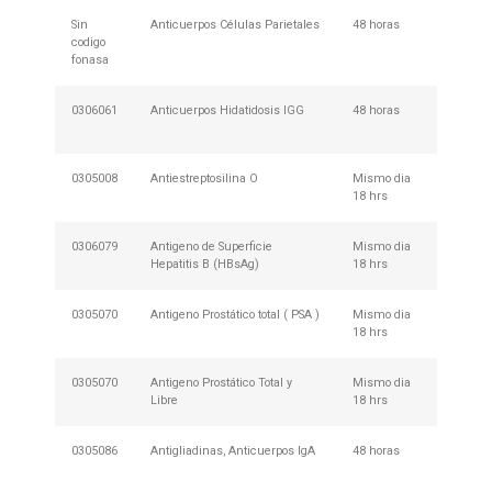
Sin
Anticuerpos Células Parietales
48 horas
No Req
codigo
Prepar
fonasa
0306061
Anticuerpos Hidatidosis IGG
48 horas
No Req
Prepar
0305008
Antiestreptosilina O
Mismo dia
Ayuno R
18 hrs
0306079
Antigeno de Superficie
Mismo dia
Ayuno R
Hepatitis B (HBsAg)
18 hrs
0305070
Antigeno Prostático total ( PSA )
Mismo dia
Ayuno R
18 hrs
0305070
Antigeno Prostático Total y
Mismo dia
Ayuno R
Libre
18 hrs
0305086
Antigliadinas, Anticuerpos IgA
48 horas
No Req
Prepar