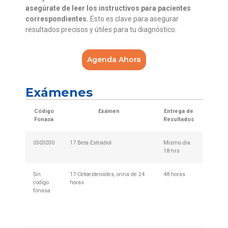
asegúrate de leer los instructivos para pacientes
correspondientes.
Esto es clave para asegurar
resultados precisos y útiles para tu diagnóstico.
Agenda Ahora
Exámenes
Código
Exámen
Entrega de
Prepar
Fonasa
Resultados
Pa
0303030
17 Beta Estradiol
Mismo dia
Requie
18 hrs
Sin
17-Cetoesteroides, orina de 24
48 horas
Descar
codigo
horas
retirar 
fonasa
en cua
nuestr
de Mues
013