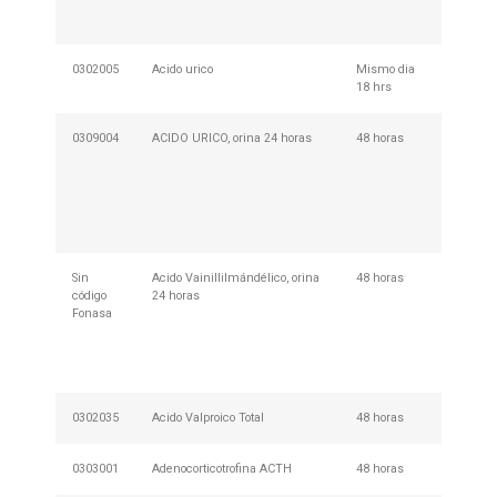
30 min
tomar 
0302005
Acido urico
Mismo dia
Requie
18 hrs
0309004
ACIDO URICO, orina 24 horas
48 horas
Descar
retirar 
en cua
nuestr
de Mues
013
Sin
Acido Vainillilmándélico, orina
48 horas
Descar
código
24 horas
retirar 
Fonasa
en cua
nuestr
de Mues
013
0302035
Acido Valproico Total
48 horas
Requie
0303001
Adenocorticotrofina ACTH
48 horas
Requie