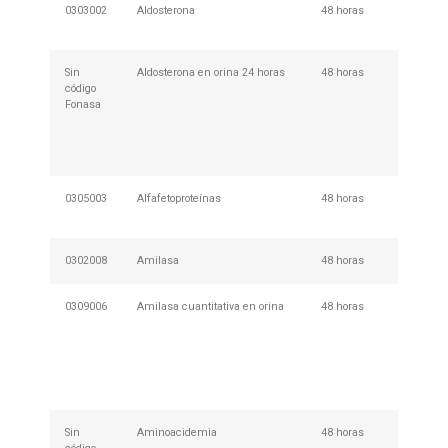
0303002
Aldosterona
48 horas
No Req
Prepar
Sin
Aldosterona en orina 24 horas
48 horas
Descar
código
retirar 
Fonasa
en cua
nuestr
de Mues
013
0305003
Alfafetoproteínas
48 horas
No Req
Prepar
0302008
Amilasa
48 horas
Requie
0309006
Amilasa cuantitativa en orina
48 horas
Descar
retirar 
en cua
nuestr
de Mues
013
Sin
Aminoacidemia
48 horas
No Req