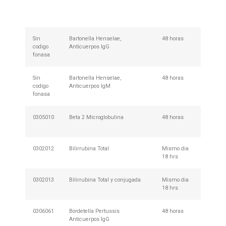
de Mues
001
Sin
Bartonella Henselae,
48 horas
No Req
codigo
Anticuerpos IgG
Prepar
fonasa
Sin
Bartonella Henselae,
48 horas
No Req
codigo
Anticuerpos IgM
Prepar
fonasa
0305010
Beta 2 Microglobulina
48 horas
No Req
Prepar
0302012
Bilirrubina Total
Mismo dia
Requie
18 hrs
0302013
Bilirrubina Total y conjugada
Mismo dia
Requie
18 hrs
0306061
Bordetella Pertussis
48 horas
No Req
Anticuerpos IgG
Prepar