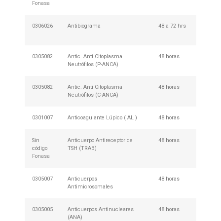
Fonasa
0306026
Antibiograma
48 a 72 hrs
No Req
Prepar
0305082
Antic. Anti Citoplasma
48 horas
No Req
Neutrófilos (P-ANCA)
Prepar
0305082
Antic. Anti Citoplasma
48 horas
No Req
Neutrófilos (C-ANCA)
Prepar
0301007
Anticoagulante Lúpico ( AL )
48 horas
Requie
Sin
Anticuerpo Antireceptor de
48 horas
No Req
código
TSH (TRAB)
Prepar
Fonasa
0305007
Anticuerpos
48 horas
No Req
Antimicrosomales
Prepar
0305005
Anticuerpos Antinucleares
48 horas
No Req
(ANA)
Prepar