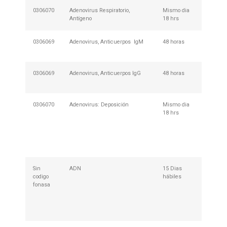
0306070
Adenovirus Respiratorio,
Mismo dia
No Req
Antígeno
18 hrs
Prepar
0306069
Adenovirus, Anticuerpos IgM
48 horas
No Req
Prepar
0306069
Adenovirus, Anticuerpos IgG
48 horas
No Req
Prepar
0306070
Adenovirus: Deposición
Mismo dia
Descar
18 hrs
retirar 
en cua
nuestr
de Mues
004
Sin
ADN
15 Dias
Descar
codigo
hábiles
retirar 
fonasa
en cua
nuestr
de Mues
002